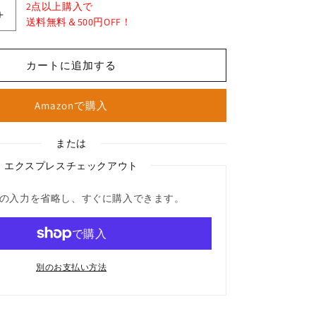
2点以上購入で
Waterproof
送料無料＆500円OFF！
Socks（抗
菌・
カートに追加する
防
臭
プ
Amazonで購入
ラ
ス）
の
エクスプレスチェックアウト
数
量
の入力を省略し、すぐに購入できます。
を
増
や
す
別のお支払い方法