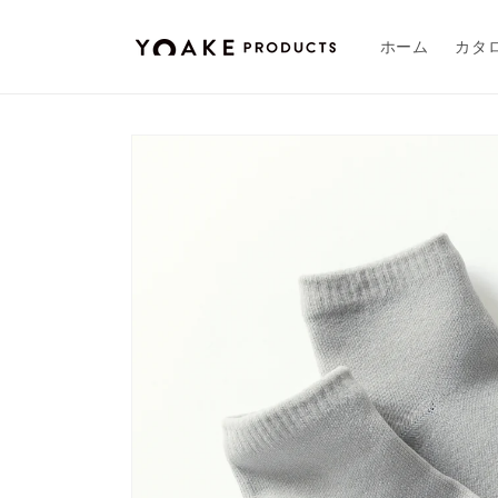
コンテ
ンツに
進む
ホーム
カタ
商品情
報にス
キップ