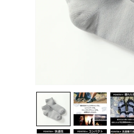
モ
ー
ダ
ル
で
メ
デ
ィ
ア