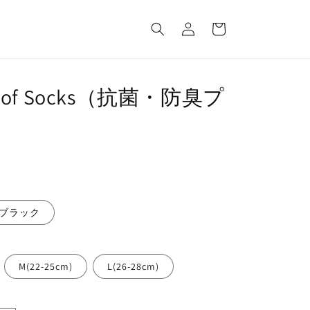
ロ
カ
グ
ー
イ
ト
ン
roof Socks（抗菌・防臭プ
ブラック
M(22-25cm)
L(26-28cm)