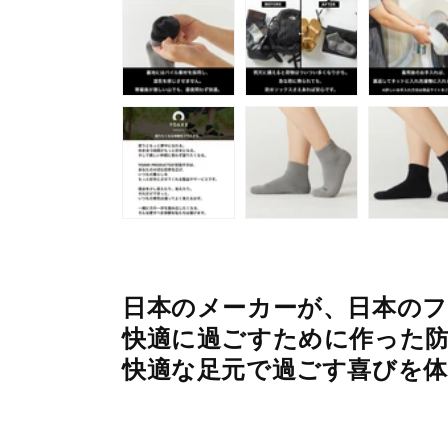
(1)
を
開
く
日本のメーカーが、日本の
快適に過ごすために作った防
快適な足元で過ごす喜びを