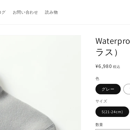
ログ
お問い合わせ
読み物
Waterp
ラス）
通
¥6,980
税込
常
色
価
格
グレー
サイズ
S(21-24cm)
数量