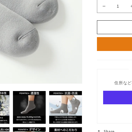
Waterproof
Socks（抗
菌・
防
臭
プ
ラ
ス）
の
数
量
住所など
を
減
ら
す
Share