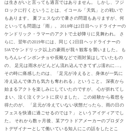
は生きがいと言っても過言ではありません。 しかし、フジ
ロックに行くということは、イコール「天気」との戦いで
もあります。 夏フェスなので暑さの問題もありますが、何
といっても問題は「雨」。 2018年は2日目ヘッドライナーの
ケンドリック・ラマーのアクトで土砂降りに見舞われ。 さ
らに、翌年の2019年には、同じく2日目ヘッドライナーの
SIAでケンドリック以上の豪雨が我々観客を襲いました。 も
ちろんレインポンチョや長靴などで雨対策はしていたもの
の、 足元は雨水がどんどん流れ込んできてずぶ濡れに…。
その時に痛感したのは、「足元が冷えると、身体が一気に
冷え込んで体力も気力も奪われる」ということ。 深夜から
始まるアクトを楽しみにしていたのですが、 心が折れてし
まい、泣く泣くテントに戻りました。 この経験から着想を
得たのが、 「足元が冷えていない状態だったら、雨の日の
フェスを快適に過ごせるのでは？」 というアイディアでし
た。 それから数ヶ月後、某アウトドアメーカーのプロダク
トデザイナーとして働いている知人にこの話をしたとこ